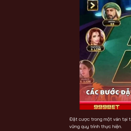
Đặt cược trong một ván tại t
vững quy trình thực hiện.