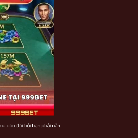
mà còn đòi hỏi bạn phải nắm