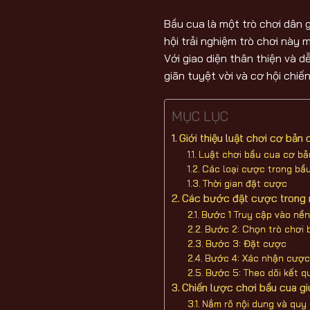
Bầu cua là một trò chơi dân 
hội trải nghiệm trò chơi này
Với giao diện thân thiện và d
giãn tuyệt vời và cơ hội chiế
MỤC LỤC
Giới thiệu luật chơi cơ bản
Luật chơi bầu cua cơ bả
Các loại cược trong bầ
Thời gian đặt cược
Các bước đặt cược trong m
Bước 1 Truy cập vào nề
Bước 2: Chọn trò chơi 
Bước 3: Đặt cược
Bước 4: Xác nhận cược
Bước 5: Theo dõi kết q
Chiến lược chơi bầu cua gi
Nắm rõ nội dung và quy 