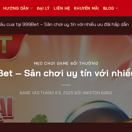
HƯỚNG DẪN
ĐẠI LÝ
LIÊN HỆ
KHUYẾN MÃI
BLOG
ầu cua tại 999Bet – Sân chơi uy tín với nhiều ưu đãi hấp dẫn
MẸO CHƠI GAME ĐỔI THƯỞNG
et – Sân chơi uy tín với nhi
ĐĂNG VÀO
THÁNG 6 9, 2025
BỞI
ANISTON ĐẶNG