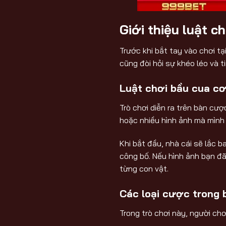
Giới thiệu luật 
Trước khi bắt tay vào chơi tạ
cũng đòi hỏi sự khéo léo và t
Luật chơi bầu cua c
Trò chơi diễn ra trên bàn cư
hoặc nhiều hình ảnh mà mình 
Khi bắt đầu, nhà cái sẽ lắc b
công bố. Nếu hình ảnh bạn đ
từng con vật.
Các loại cược trong 
Trong trò chơi này, người ch