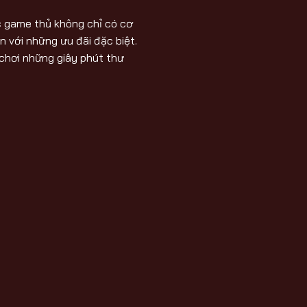
ác game thủ không chỉ có cơ
n với những ưu đãi đặc biệt.
chơi những giây phút thư