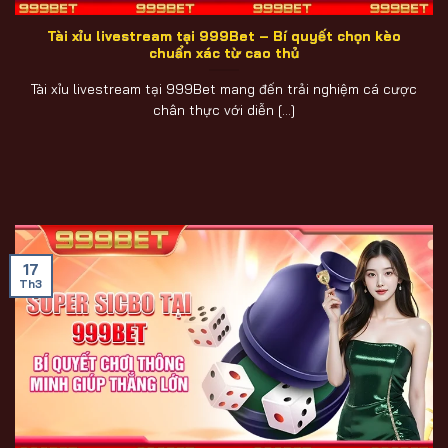
Tài xỉu livestream tại 999Bet – Bí quyết chọn kèo
chuẩn xác từ cao thủ
Tài xỉu livestream tại 999Bet mang đến trải nghiệm cá cược
chân thực với diễn [...]
17
Th3