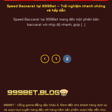
Speed Baccarat tại 999Bet – Trải nghiệm nhanh chóng
và hấp dẫn
Speed Baccarat tại 999Bet mang đến một phiên bản
baccarat với nhịp độ nhanh, giúp [...]
1
2
999BET - Cổng game đẳng cấp Châu Á. Đem đến cho khách hàng dịch vụ
cá cược trực tuyến hàng đầu với hàng trăm sản phẩm cược hấp dẫn như: