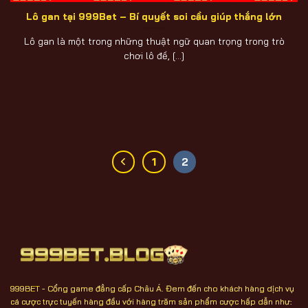
Lô gan tại 999Bet – Bí quyết soi cầu giúp thắng lớn
Lô gan là một trong những thuật ngữ quan trọng trong trò
chơi lô đề, [...]
1
2
999BET - Cổng game đẳng cấp Châu Á. Đem đến cho khách hàng dịch vụ
cá cược trực tuyến hàng đầu với hàng trăm sản phẩm cược hấp dẫn như: