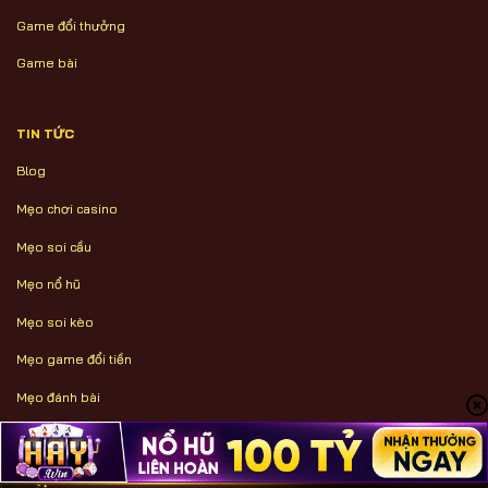
Game đổi thưởng
Game bài
TIN TỨC
Blog
Mẹo chơi casino
Mẹo soi cầu
Mẹo nổ hũ
Mẹo soi kèo
Mẹo game đổi tiền
Mẹo đánh bài