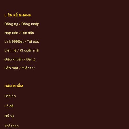
LIÊN KẾ NHANH
Đăng ký
/
Đăng nhập
Nạp tiền
/
Rút tiền
Link 999Bet
/
Tải app
Liên hệ
/
Khuyến mãi
Điều khoản
/
Đại lý
Bảo mật
/
Miễn trừ
SẢN PHẨM
Casino
Lô đề
Nổ hũ
Thể thao