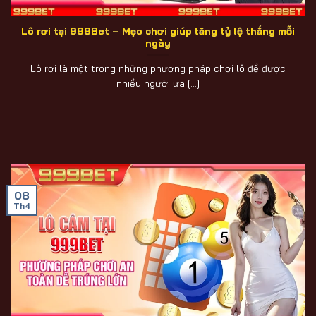
Lô rơi tại 999Bet – Mẹo chơi giúp tăng tỷ lệ thắng mỗi
ngày
Lô rơi là một trong những phương pháp chơi lô đề được
nhiều người ưa [...]
08
Th4