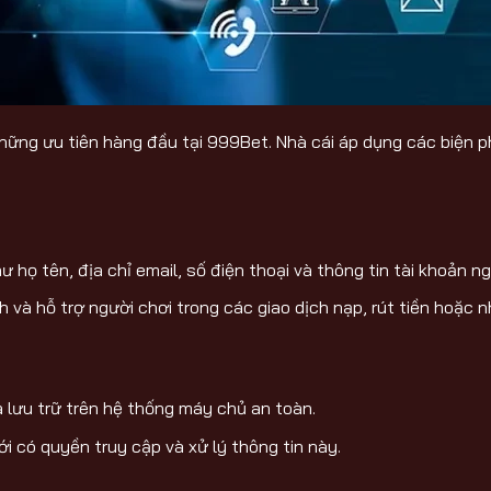
hững ưu tiên hàng đầu tại 999Bet. Nhà cái áp dụng các biện p
 họ tên, địa chỉ email, số điện thoại và thông tin tài khoản n
 và hỗ trợ người chơi trong các giao dịch nạp, rút tiền hoặc n
 lưu trữ trên hệ thống máy chủ an toàn.
 có quyền truy cập và xử lý thông tin này.