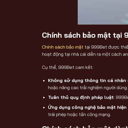
Chính sách bảo mật tại 
Chính sách bảo mật
tại 999Bet được thiết
hoạt động tại nhà cái diễn ra một cách an
Cụ thể, 999Bet cam kết:
Không sử dụng thông tin cá nhân 
hoặc nâng cao trải nghiệm người dùng.
Tuân thủ quy định pháp luật
: 999B
Ứng dụng công nghệ bảo mật hiện 
trái phép hoặc tấn công mạng.