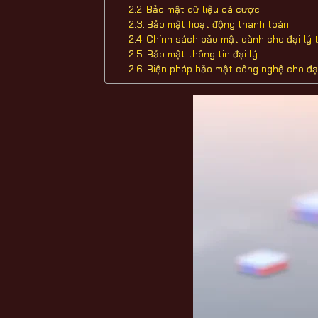
Bảo mật dữ liệu cá cược
Bảo mật hoạt động thanh toán
Chính sách bảo mật dành cho đại lý 
Bảo mật thông tin đại lý
Biện pháp bảo mật công nghệ cho đại