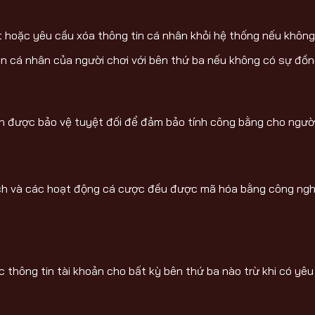
t hoặc yêu cầu xóa thông tin cá nhân khỏi hệ thống nếu không
in cá nhân của người chơi với bên thứ ba nếu không có sự đồn
n được bảo vệ tuyệt đối để đảm bảo tính công bằng cho người
dịch và các hoạt động cá cược đều được mã hóa bằng công nghệ 
c thông tin tài khoản cho bất kỳ bên thứ ba nào trừ khi có yê