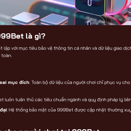
999Bet là gì?
 lập với mục tiêu bảo vệ thông tin cá nhân và dữ liệu giao dị
 toàn.
sai mục đích
: Toàn bộ dữ liệu của người chơi chỉ phục vụ ch
et luôn tuân thủ các tiêu chuẩn ngành và quy định pháp lý liê
đại
: Hệ thống bảo mật của 999Bet được cập nhật thường xuyê