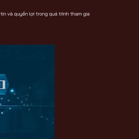
n và quyền lợi trong quá trình tham gia