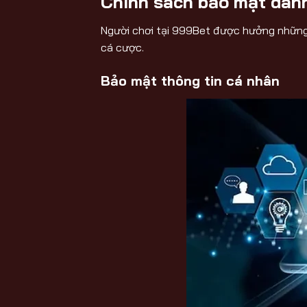
Chính sách bảo mật dàn
Người chơi tại 999Bet được hưởng những c
cá cược.
Bảo mật thông tin cá nhân