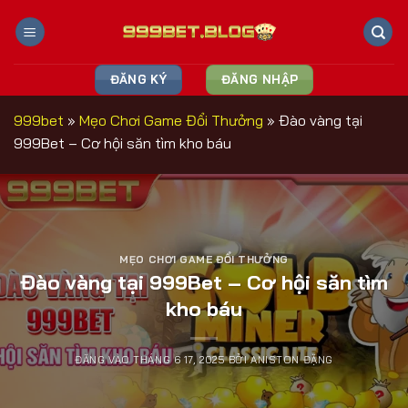
Bỏ
qua
nội
dung
ĐĂNG KÝ
ĐĂNG NHẬP
999bet
»
Mẹo Chơi Game Đổi Thưởng
»
Đào vàng tại
999Bet – Cơ hội săn tìm kho báu
MẸO CHƠI GAME ĐỔI THƯỞNG
Đào vàng tại 999Bet – Cơ hội săn tìm
kho báu
ĐĂNG VÀO
THÁNG 6 17, 2025
BỞI
ANISTON ĐẶNG