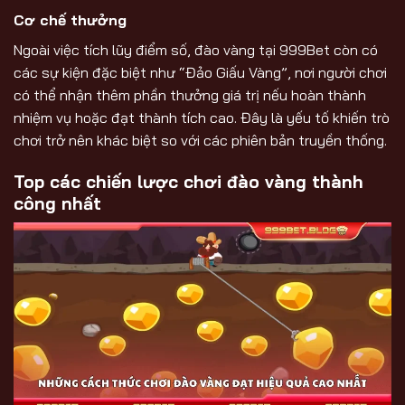
Cơ chế thưởng
Ngoài việc tích lũy điểm số, đào vàng tại 999Bet còn có
các sự kiện đặc biệt như “Đảo Giấu Vàng”, nơi người chơi
có thể nhận thêm phần thưởng giá trị nếu hoàn thành
nhiệm vụ hoặc đạt thành tích cao. Đây là yếu tố khiến trò
chơi trở nên khác biệt so với các phiên bản truyền thống.
Top các chiến lược chơi đào vàng thành
công nhất