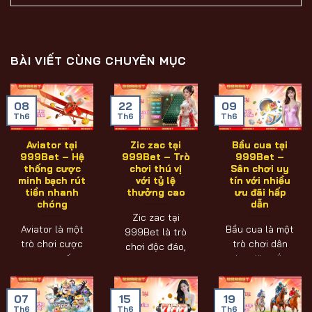
BÀI VIẾT CÙNG CHUYÊN MỤC
08
22
09
Th6
Th6
Th6
Aviator tại
Zic zac tại
Bầu cua tại
999Bet – Hệ
999Bet – Trò
999Bet –
thống cược
chơi thú vị
Sân chơi uy
minh bạch rút
với tỷ lệ
tín với nhiều
tiền nhanh
thưởng cao
ưu đãi hấp
chóng
dẫn
Zic zac tại
Aviator là một
Bầu cua là một
999Bet là trò
trò chơi cược
trò chơi dân
chơi độc đáo,
trực tuyến
gian đặc sắc,
mang đến sự
đang thu hút
nổi bật trong
thú vị bất [...]
sự chú ý của
văn hóa [...]
07
15
19
[...]
Th6
Th6
Th6