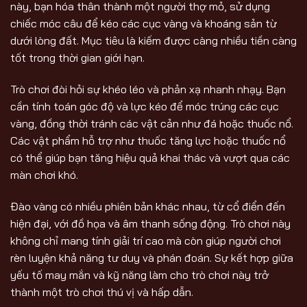
này, bạn hóa thân thành một người thợ mỏ, sử dụng
chiếc móc câu để kéo các cục vàng và khoáng sản từ
dưới lòng đất. Mục tiêu là kiếm được càng nhiều tiền càng
tốt trong thời gian giới hạn.
Trò chơi đòi hỏi sự khéo léo và phản xạ nhanh nhạy. Bạn
cần tính toán góc độ và lực kéo để móc trúng các cục
vàng, đồng thời tránh các vật cản như đá hoặc thuốc nổ.
Các vật phẩm hỗ trợ như thuốc tăng lực hoặc thuốc nổ
có thể giúp bạn tăng hiệu quả khai thác và vượt qua các
màn chơi khó.
Đào vàng có nhiều phiên bản khác nhau, từ cổ điển đến
hiện đại, với đồ họa và âm thanh sống động. Trò chơi này
không chỉ mang tính giải trí cao mà còn giúp người chơi
rèn luyện khả năng tư duy và phán đoán. Sự kết hợp giữa
yếu tố may mắn và kỹ năng làm cho trò chơi này trở
thành một trò chơi thú vị và hấp dẫn.