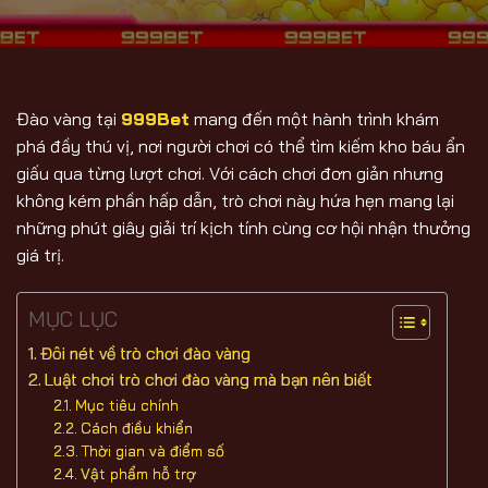
Đào vàng tại
999Bet
mang đến một hành trình khám
phá đầy thú vị, nơi người chơi có thể tìm kiếm kho báu ẩn
giấu qua từng lượt chơi. Với cách chơi đơn giản nhưng
không kém phần hấp dẫn, trò chơi này hứa hẹn mang lại
những phút giây giải trí kịch tính cùng cơ hội nhận thưởng
giá trị.
MỤC LỤC
Đôi nét về trò chơi đào vàng
Luật chơi trò chơi đào vàng mà bạn nên biết
Mục tiêu chính
Cách điều khiển
Thời gian và điểm số
Vật phẩm hỗ trợ