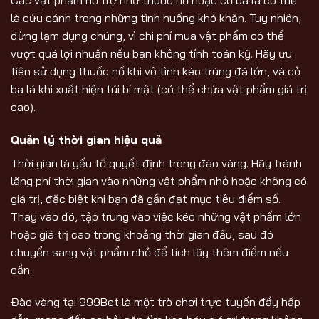
là cứu cánh trong những tình huống khó khăn. Tuy nhiên,
đừng lạm dụng chúng, vì chi phí mua vật phẩm có thể
vượt quá lợi nhuận nếu bạn không tính toán kỹ. Hãy ưu
tiên sử dụng thuốc nổ khi vô tình kéo trúng đá lớn, và cỏ
ba lá khi xuất hiện túi bí mật (có thể chứa vật phẩm giá trị
cao).
Quản lý thời gian hiệu quả
Thời gian là yếu tố quyết định trong đào vàng. Hãy tránh
lãng phí thời gian vào những vật phẩm nhỏ hoặc không có
giá trị, đặc biệt khi bạn đã gần đạt mục tiêu điểm số.
Thay vào đó, tập trung vào việc kéo những vật phẩm lớn
hoặc giá trị cao trong khoảng thời gian đầu, sau đó
chuyển sang vật phẩm nhỏ để tích lũy thêm điểm nếu
cần.
Đào vàng tại 999Bet là một trò chơi trực tuyến đầy hấp