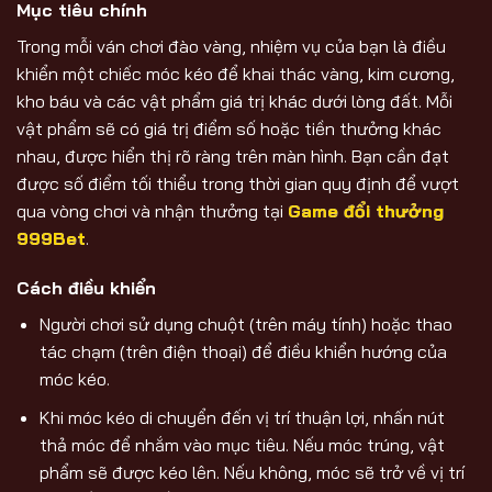
Mục tiêu chính
Trong mỗi ván chơi đào vàng, nhiệm vụ của bạn là điều
khiển một chiếc móc kéo để khai thác vàng, kim cương,
kho báu và các vật phẩm giá trị khác dưới lòng đất. Mỗi
vật phẩm sẽ có giá trị điểm số hoặc tiền thưởng khác
nhau, được hiển thị rõ ràng trên màn hình. Bạn cần đạt
được số điểm tối thiểu trong thời gian quy định để vượt
qua vòng chơi và nhận thưởng tại
Game đổi thưởng
999Bet
.
Cách điều khiển
Người chơi sử dụng chuột (trên máy tính) hoặc thao
tác chạm (trên điện thoại) để điều khiển hướng của
móc kéo.
Khi móc kéo di chuyển đến vị trí thuận lợi, nhấn nút
thả móc để nhắm vào mục tiêu. Nếu móc trúng, vật
phẩm sẽ được kéo lên. Nếu không, móc sẽ trở về vị trí