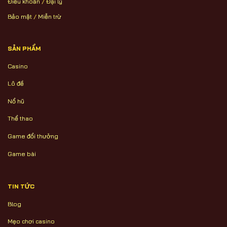
Điều khoản
/
Đại lý
Bảo mật
/
Miễn trừ
SẢN PHẨM
Casino
Lô đề
Nổ hũ
Thể thao
Game đổi thưởng
Game bài
TIN TỨC
Blog
Mẹo chơi casino