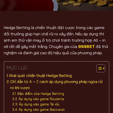
Hedge Betting là chiến thuật đặt cược trong các game
đổi thưởng giúp hạn chế rủi ro xảy đến. Nếu áp dụng thì
anh em thử vận may ở trò chơi tránh trường hợp All – in
sẽ rất dễ gây mất trắng. Chuyên gia của
999BET
đã thử
nghiệm và đánh giá cao độ hiệu quả của phương pháp.
MỤC LỤC
Khái quát chiến thuật Hedge Betting
Chỉ dẫn từ A – Z cách áp dụng phương pháp ngừa rủi
ro khi cược
Đặc điểm của Hedge Betting
Áp dụng vào game Roulette
Áp dụng vào game Tài xỉu
Áp dụng vào game Baccarat