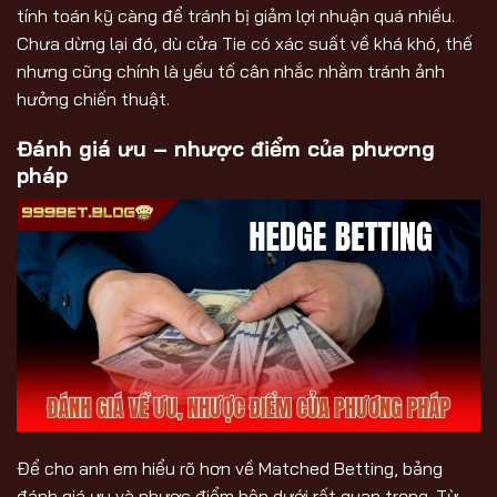
tính toán kỹ càng để tránh bị giảm lợi nhuận quá nhiều.
Chưa dừng lại đó, dù cửa Tie có xác suất về khá khó, thế
nhưng cũng chính là yếu tố cân nhắc nhằm tránh ảnh
hưởng chiến thuật.
Đánh giá ưu – nhược điểm của phương
pháp
Để cho anh em hiểu rõ hơn về Matched Betting, bảng
đánh giá ưu và nhược điểm bên dưới rất quan trọng. Từ