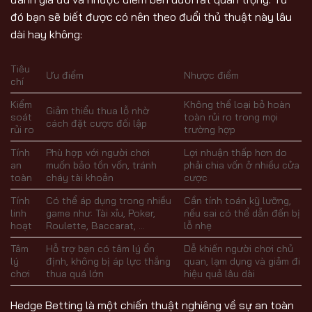
đó bạn sẽ biết được có nên theo đuổi thủ thuật này lâu
dài hay không:
Tiêu
Ưu điểm
Nhược điểm
chí
Kiểm
Không thể loại bỏ hoàn
Giảm thiểu thua lỗ nhờ
soát
toàn rủi ro trong mọi
cách đặt cược đối lập
rủi ro
trường hợp
Tính
Phù hợp với người chơi
Lợi nhuận thấp hơn do
an
muốn bảo tồn vốn, tránh
phải chia vốn ở nhiều cửa
toàn
cháy tài khoản
cược
Tính
Có thể áp dụng trong nhiều
Cần tính toán kỹ lưỡng,
linh
game như: Tài xỉu, Poker,
nếu sai có thể dẫn đến bị
hoạt
Roulette, Baccarat, …
lỗ nhẹ
Tâm
Hỗ trợ bạn có tâm lý ổn
Dễ khiến người chơi chủ
lý
định, không bị áp lực thắng
quan, lạm dụng và giảm đi
chơi
thua quá lớn
hiệu quả lâu dài
Hedge Betting là một chiến thuật nghiêng về sự an toàn