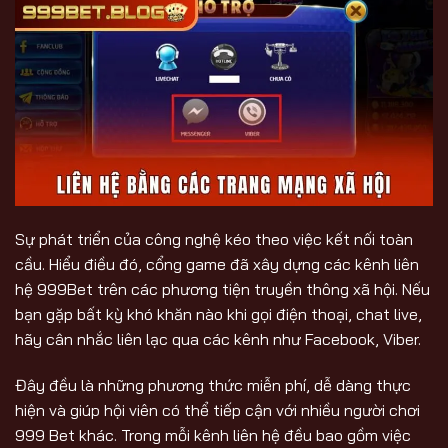
Sự phát triển của công nghệ kéo theo việc kết nối toàn
cầu. Hiểu điều đó, cổng game đã xây dựng các kênh liên
hệ 999Bet trên các phương tiện truyền thông xã hội. Nếu
bạn gặp bất kỳ khó khăn nào khi gọi điện thoại, chat live,
hãy cân nhắc liên lạc qua các kênh như Facebook, Viber.
Đây đều là những phương thức miễn phí, dễ dàng thực
hiện và giúp hội viên có thể tiếp cận với nhiều người chơi
999 Bet khác. Trong mỗi kênh liên hệ đều bao gồm việc