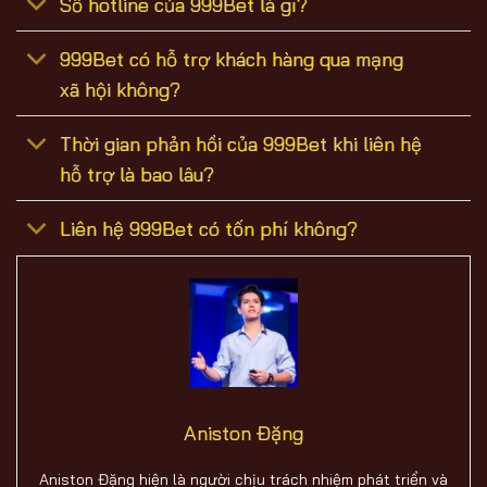
Số hotline của 999Bet là gì?
999Bet có hỗ trợ khách hàng qua mạng
xã hội không?
Thời gian phản hồi của 999Bet khi liên hệ
hỗ trợ là bao lâu?
Liên hệ 999Bet có tốn phí không?
Aniston Đặng
Aniston Đặng hiện là người chịu trách nhiệm phát triển và