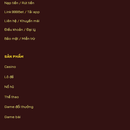
Nạp tiền
/
Rút tiền
Link 999Bet
/
Tải app
Liên hệ
/
Khuyến mãi
Điều khoản
/
Đại lý
Bảo mật
/
Miễn trừ
SẢN PHẨM
Casino
Lô đề
Nổ hũ
Thể thao
Game đổi thưởng
Game bài