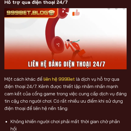
Hỗ trợ qua điện thoại 24/7
Một cách khác để
liên hệ 999Bet
là dịch vụ hỗ trợ qua
điện thoại 24/7. Kênh được thiết lập nhằm nhấn mạnh
cam kết của cổng game trong việc cung cấp dịch vụ đáng
tin cậy cho người chơi. Có rất nhiều ưu điểm khi sử dụng
điện thoại để liên hệ nền tảng:
Không khiến người chơi phải mất thời gian chờ phản
hồi