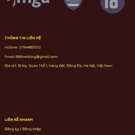
THÔNG TIN LIÊN HỆ
Hotline: 0794483002
Email:
999betblog@gmail.com
Địa chỉ: 18 Ng. Quan Thổ 1, Hàng Bột, Đống Đa, Hà Nội, Việt Nam
LIÊN KẾ NHANH
Đăng ký
/
Đăng nhập