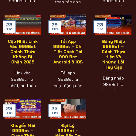
999Bet mở ra
999Bet an
thao tác đơn
thế giới cá
toàn và bảo
giản, không
cược trực
mật tuyệt đối
quá phức tạp
tuyến đầy hấp
với công nghệ
để thành công.
23
25
23
dẫn và [...]
mã hóa [...]
[...]
Th1
Th1
Th1
Cập Nhật Link
Tải App
Đăng Nhập
Vào 999Bet
999Bet – Chi
999Bet –
Chính Thức
Tiết Cách Tải
Cách Thực
Không Bị
999 Bet
Hiện Và
Chặn 2025
Android & IOS
Những Lỗi
Hay Gặp
Link vào
Tải app
Đăng nhập
999Bet mới
999Bet là
999Bet là
nhất, an toàn
hoạt động cần
thao tác cực
và không bị
thiết nếu bạn
kỳ đơn giản, dễ
chặn luôn là
muốn tận
thực hiện.
mối quan [...]
hưởng nền
23
23
999Bet đã [...]
tảng [...]
Th1
Th1
Khuyến Mãi
Đại Lý
999Bet –
999Bet –
Cược Thật
Nắm Bắt Cơ