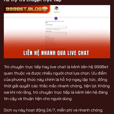
Trò chuyện trực tiếp hay live chat là kênh liên hệ 999Bet
quen thuộc và được nhiều người chơi lựa chọn. Ưu điểm
của phương thức này chính là hỗ trợ ngay lập tức, đồng
thời giải quyết các thắc mắc nhanh chóng, tiện lợi. Không
sai khi nói rằng, trò chuyện trực tiếp là kênh liên hệ đáng
tin cậy và thuận tiện cho người dùng.
Dịch vụ này hoạt động 24/7, miễn phí và nhanh chóng.