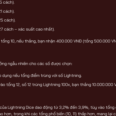
15 cách).
21 cách).
25 cách).
(27 cách – xác suất cao nhất).
 tổng 10, nếu thắng, bạn nhận 400.000 VNĐ (tổng 500.000 V
ưởng ngẫu nhiên cho các số được chọn:
 dụng nếu tổng điểm trùng với số Lightning.
ào tổng 12, số 12 trúng Lightning 100x, bạn thắng 10.000.000 
) của Lightning Dice dao động từ 3,2% đến 3,9%, tùy vào tổng
ao hơn, trong khi các tổng phổ biến (10, 11) thấp hơn, mang lại 