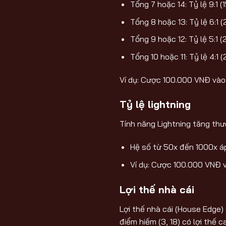
Tổng 7 hoặc 14: Tỷ lệ 9:1 (
Tổng 8 hoặc 13: Tỷ lệ 6:1 (
Tổng 9 hoặc 12: Tỷ lệ 5:1 (
Tổng 10 hoặc 11: Tỷ lệ 4:1 
Ví dụ: Cược 100.000 VNĐ vào
Tỷ lệ lightning
Tính năng Lightning tăng th
Hệ số từ 50x đến 1000x áp
Ví dụ: Cược 100.000 VNĐ v
Lợi thế nhà cái
Lợi thế nhà cái (House Edge
điểm hiếm (3, 18) có lợi thế c