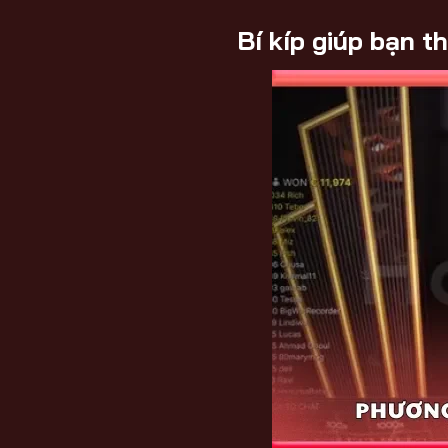
Bí kíp giúp bạn t