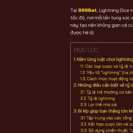
Tại
999Bet
, Lightning Dice
tốc độ, nơi mỗi lần tung xúc
này tạo nên không gian cá cư
được hé lộ.
MỤC LỤC
Nằm lòng luật chơi lightnin
Các loại cược và tỷ lệ t
Yếu tố “lightning” (tia c
Cách thức hoạt động củ
Những điều cần biết về tỷ l
Tỷ lệ trả thưởng cơ bản
Tỷ lệ lightning
Lợi thế nhà cái
Bí kíp giúp bạn thắng lớn kh
Tập trung vào các tổng 
Kết hợp cược lớn và c
Sử dụng chiến thuật “