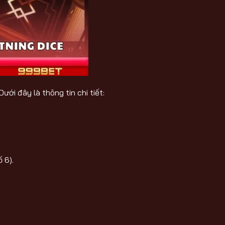
ưới đây là thông tin chi tiết:
 6).