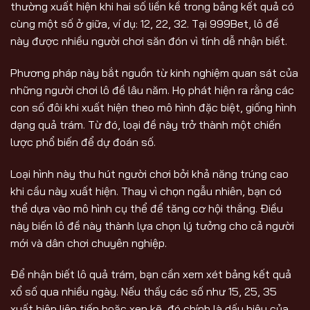
thường xuất hiện khi hai số liền kề trong bảng kết quả có
cùng một số ở giữa, ví dụ: 12, 22, 32. Tại 999Bet, lô đề
này được nhiều người chơi săn đón vì tính dễ nhận biết.
Phương pháp này bắt nguồn từ kinh nghiệm quan sát của
những người chơi lô đề lâu năm. Họ phát hiện ra rằng các
con số đôi khi xuất hiện theo mô hình đặc biệt, giống hình
dạng quả trám. Từ đó, loại đề này trở thành một chiến
lược phổ biến để dự đoán số.
Loại hình này thu hút người chơi bởi khả năng trúng cao
khi cầu này xuất hiện. Thay vì chọn ngẫu nhiên, bạn có
thể dựa vào mô hình cụ thể để tăng cơ hội thắng. Điều
này biến lô đề này thành lựa chọn lý tưởng cho cả người
mới và dân chơi chuyên nghiệp.
Để nhận biết lô quả trám, bạn cần xem xét bảng kết quả
xổ số qua nhiều ngày. Nếu thấy các số như 15, 25, 35
xuất hiện liên tiếp hoặc xen kẽ, đó chính là dấu hiệu của