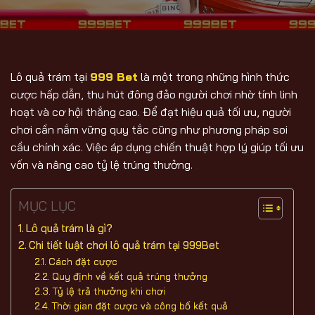
Lô quả trám tại
999 Bet
là một trong những hình thức
cược hấp dẫn, thu hút đông đảo người chơi nhờ tính linh
hoạt và cơ hội thắng cao. Để đạt hiệu quả tối ưu, người
chơi cần nắm vững quy tắc cũng như phương pháp soi
cầu chính xác. Việc áp dụng chiến thuật hợp lý giúp tối ưu
vốn và nâng cao tỷ lệ trúng thưởng.
MỤC LỤC
Lô quả trám là gì?
Chi tiết luật chơi lô quả trám tại 999Bet
Cách đặt cược
Quy định về kết quả trúng thưởng
Tỷ lệ trả thưởng khi chơi
Thời gian đặt cược và công bố kết quả