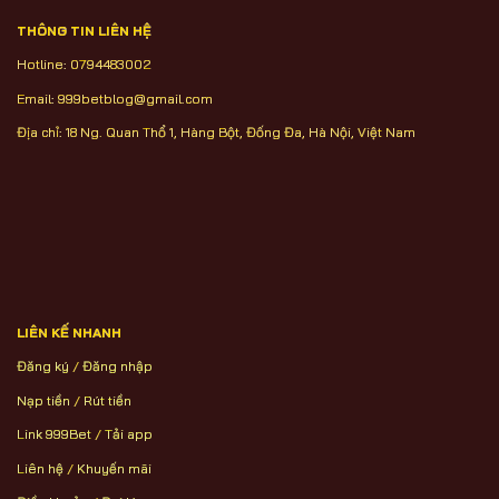
THÔNG TIN LIÊN HỆ
Hotline: 0794483002
Email:
999betblog@gmail.com
Địa chỉ: 18 Ng. Quan Thổ 1, Hàng Bột, Đống Đa, Hà Nội, Việt Nam
LIÊN KẾ NHANH
Đăng ký
/
Đăng nhập
Nạp tiền
/
Rút tiền
Link 999Bet
/
Tải app
Liên hệ
/
Khuyến mãi