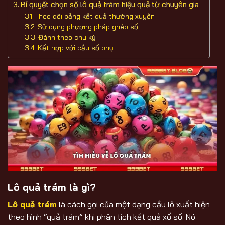
Bí quyết chọn số lô quả trám hiệu quả từ chuyên gia
Theo dõi bảng kết quả thường xuyên
Sử dụng phương pháp ghép số
Đánh theo chu kỳ
Kết hợp với cầu số phụ
Lô quả trám là gì?
Lô quả trám
là cách gọi của một dạng cầu lô xuất hiện
theo hình “quả trám” khi phân tích kết quả xổ số. Nó