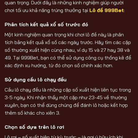
quan trọng. Dưới đây là những kinh nghiệm giúp người
chơi tối ưu khả năng trúng thưởng tại
Lô đề 999Bet
:
Phân tích kết quả xổ số trước đó
Một kinh nghiệm quan trọng khi chơi lô đề này là phân
tích bảng kết quả xổ số các ngày trước. Hãy tìm các cặp
số thường xuất hiện cùng nhau, ví dụ 15 và 27 hay 38 và
49. Tại 999Bet, bạn có thể sử dụng công cụ thống kê để
xác định xu hướng, từ đó chọn số chính xác hơn.
Sử dụng cầu lô chạy đều
Cầu lô chạy đều là những cặp số xuất hiện liên tục trong
3-5 ngày. Khi nhận thấy một cặp như 23-45 về thường
xuyên, bạn có thể dùng chúng để đánh lô hoặc kết hợp
thêm số khác cho xiên 3.
Chọn số dựa trên lô rơi
Lô rơi – số xuất hiện từ kỳ trước – là gợi ý hữu ích khi