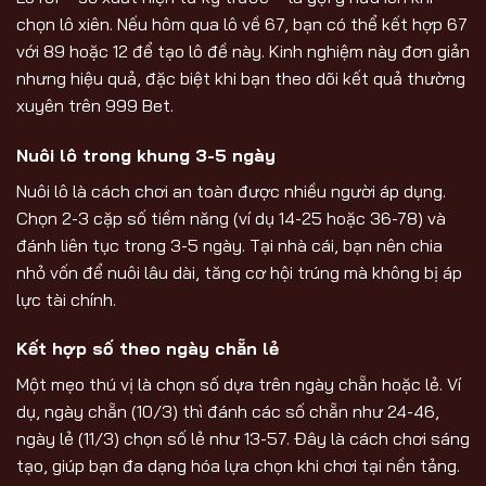
chọn lô xiên. Nếu hôm qua lô về 67, bạn có thể kết hợp 67
với 89 hoặc 12 để tạo lô đề này. Kinh nghiệm này đơn giản
nhưng hiệu quả, đặc biệt khi bạn theo dõi kết quả thường
xuyên trên 999 Bet.
Nuôi lô trong khung 3-5 ngày
Nuôi lô là cách chơi an toàn được nhiều người áp dụng.
Chọn 2-3 cặp số tiềm năng (ví dụ 14-25 hoặc 36-78) và
đánh liên tục trong 3-5 ngày. Tại nhà cái, bạn nên chia
nhỏ vốn để nuôi lâu dài, tăng cơ hội trúng mà không bị áp
lực tài chính.
Kết hợp số theo ngày chẵn lẻ
Một mẹo thú vị là chọn số dựa trên ngày chẵn hoặc lẻ. Ví
dụ, ngày chẵn (10/3) thì đánh các số chẵn như 24-46,
ngày lẻ (11/3) chọn số lẻ như 13-57. Đây là cách chơi sáng
tạo, giúp bạn đa dạng hóa lựa chọn khi chơi tại nền tảng.