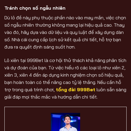
Tránh chọn số ngẫu nhiên
Dù lô đề này phụ thuộc phần nào vào may mắn, việc chọn
số ngẫu nhiên thường không mang lại hiệu quả cao. Thay
vào đó, hãy dựa vào dữ liệu và quy luật để xây dựng dàn
số. Nhà cái cung cấp lịch sử kết quả chi tiết, hỗ trợ bạn
đưa ra quyết định sáng suốt hơn.
Lô xiên tại 999Bet là cơ hội thử thách khả năng phân tích
và dự đoán của bạn. Từ việc hiểu rõ các loại lô như xiên 2,
xiên 3, xiên 4 đến áp dụng kinh nghiệm chọn số hiệu quả,
bạn hoàn toàn có thể nâng cao tỷ lệ thắng. Nếu cần hỗ
trợ trong quá trình chơi,
tổng đài 999Bet
luôn sẵn sàng
giải đáp mọi thắc mắc và hướng dẫn chi tiết.