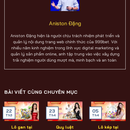
Aniston Đặng
Aniston Đặng hiện là người chịu trách nhiệm phát triển và
quản lý nội dung trang web chính thức của 999bet. Với
nhiều năm kinh nghiệm trong lĩnh vực digital marketing và
quản lý sản phẩm online, anh tập trung vào việc xây dựng
trải nghiệm người dùng mượt mà, minh bạch và an toàn.
BÀI VIẾT CÙNG CHUYÊN MỤC
22
23
05
Th3
Th4
Th4
Lô gan tại
Quy luật
Lô kép tại