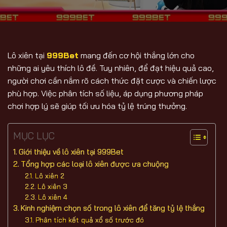
Lô xiên tại
999Bet
mang đến cơ hội thắng lớn cho
những ai yêu thích lô đề. Tuy nhiên, để đạt hiệu quả cao,
người chơi cần nắm rõ cách thức đặt cược và chiến lược
phù hợp. Việc phân tích số liệu, áp dụng phương pháp
chơi hợp lý sẽ giúp tối ưu hóa tỷ lệ trúng thưởng.
MỤC LỤC
Giới thiệu về lô xiên tại 999Bet
Tổng hợp các loại lô xiên được ưa chuộng
Lô xiên 2
Lô xiên 3
Lô xiên 4
Kinh nghiệm chọn số trong lô xiên để tăng tỷ lệ thắng
Phân tích kết quả xổ số trước đó