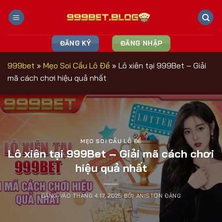
Bỏ
qua
nội
dung
ĐĂNG KÝ
ĐĂNG NHẬP
999bet
»
Mẹo Soi Cầu Lô Đề
»
Lô xiên tại 999Bet – Giải
mã cách chơi hiệu quả nhất
MẸO SOI CẦU LÔ ĐỀ
Lô xiên tại 999Bet – Giải mã cách chơi
hiệu quả nhất
ĐĂNG VÀO
THÁNG 4 17, 2025
BỞI
ANISTON ĐẶNG