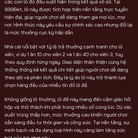
các con lô đó đều xuất hiện trong kết quả xổ số. Tại
999Bet, lô này được tích hợp trên nền tảng trực tuyến
hiện đại, giúp người chơi dễ dàng tham gia mọi lúc, mọi
nơi. Hình thức này yêu cầu sự chính xác cao nhưng đổi lại
là mức thưởng cực kỳ hấp dẫn.
Nhà cái nổi bật với tỷ lệ trả thưởng cạnh tranh cho lô
xiên, ví dụ 1 ăn 10 cho xiên 2 và 1 ăn 40 cho xiên 3, tùy
theo quy định từng ngày. Giao diện thân thiện cùng hệ
thống thống kê kết quả chi tiết giúp người chơi dễ dàng
theo dõi và phân tích. Đây là lý do lô này trở thành lựa
chọn hàng đầu của nhiều tín đồ lô đề.
Không giống lô thường, lô đề này mang đến cảm giác hồi
hộp và thử thách khi phải trúng nhiều số cùng lúc. Dù xác
suất trúng thấp hơn, mức thưởng cao khiến người chơi
sẵn sàng đầu tư thời gian và công sức. Tại nền tảng, sự
minh bạch và đa dạng loại hình này càng làm tăng sức
hút của trò chơi này.