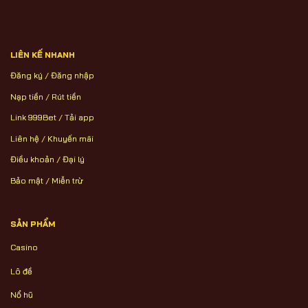
LIÊN KẾ NHANH
Đăng ký
/
Đăng nhập
Nạp tiền
/
Rút tiền
Link 999Bet
/
Tải app
Liên hệ
/
Khuyến mãi
Điều khoản
/
Đại lý
Bảo mật
/
Miễn trừ
SẢN PHẨM
Casino
Lô đề
Nổ hũ