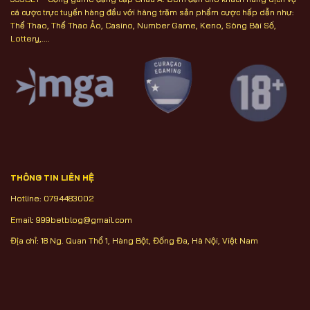
cá cược trực tuyến hàng đầu với hàng trăm sản phẩm cược hấp dẫn như:
Thể Thao, Thể Thao Ảo, Casino, Number Game, Keno, Sòng Bài Số,
Lottery,....
THÔNG TIN LIÊN HỆ
Hotline: 0794483002
Email:
999betblog@gmail.com
Địa chỉ: 18 Ng. Quan Thổ 1, Hàng Bột, Đống Đa, Hà Nội, Việt Nam