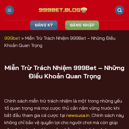
Bỏ
qua
nội
dung
ĐĂNG KÝ
ĐĂNG NHẬP
999bet
»
Miễn Trừ Trách Nhiệm 999Bet – Những Điều
Khoản Quan Trọng
Miễn Trừ Trách Nhiệm 999Bet – Những
Điều Khoản Quan Trọng
Chính sách miễn trừ trách nhiệm là một trong những yếu
tố quan trọng mà mọi cược thủ cần nắm vững trước khi
bắt đầu tham gia cá cược tại
newsusa.in
. Chính sách này
không chỉ bảo vệ quyền lợi cho người chơi mà còn giúp