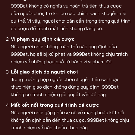
999Bet không có nghĩa vụ hoàn trả tiền thua cược
của người chơi, trừ khi có các chính sách khuyến mãi
cụ thể. Vì vậy, người chơi cần cẩn trọng trong quá trình
cá cược để tránh mất tiền không đáng có.
Vi phạm quy định cá cược
Nếu người chơi không tuân thủ các quy định của
999Bet, họ sẽ bị xử phạt và 999Bet không chịu trách
nhiệm về những hậu quả từ hành vi vi phạm đó.
Lỗi giao dịch do người chơi
Trong trường hợp người chơi chuyển tiền sai hoặc
thực hiện giao dịch không đúng quy định, 999Bet
không có trách nhiệm giải quyết vấn đề này.
Mất kết nối trong quá trình cá cược
Nếu người chơi gặp phải sự cố về mạng hoặc kết nối
không ổn định dẫn đến thua cược, 999Bet không chịu
trách nhiệm về các khoản thua này.