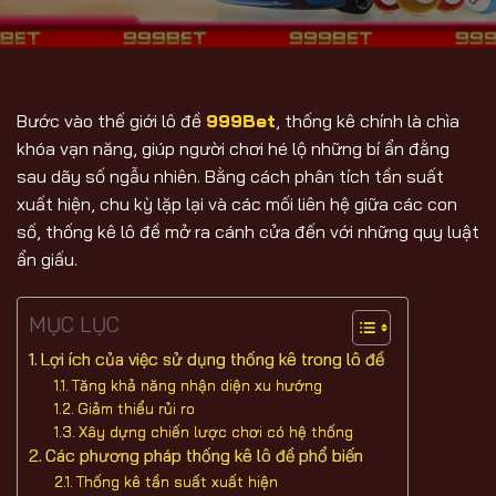
Bước vào thế giới lô đề
999Bet
, thống kê chính là chìa
khóa vạn năng, giúp người chơi hé lộ những bí ẩn đằng
sau dãy số ngẫu nhiên. Bằng cách phân tích tần suất
xuất hiện, chu kỳ lặp lại và các mối liên hệ giữa các con
số, thống kê lô đề mở ra cánh cửa đến với những quy luật
ẩn giấu.
MỤC LỤC
Lợi ích của việc sử dụng thống kê trong lô đề
Tăng khả năng nhận diện xu hướng
Giảm thiểu rủi ro
Xây dựng chiến lược chơi có hệ thống
Các phương pháp thống kê lô đề phổ biến
Thống kê tần suất xuất hiện