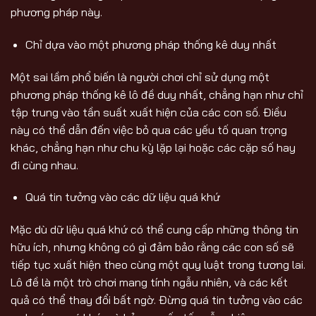
phương pháp này.
Chỉ dựa vào một phương pháp thống kê duy nhất
Một sai lầm phổ biến là người chơi chỉ sử dụng một
phương pháp thống kê lô đề duy nhất, chẳng hạn như chỉ
tập trung vào tần suất xuất hiện của các con số. Điều
này có thể dẫn đến việc bỏ qua các yếu tố quan trọng
khác, chẳng hạn như chu kỳ lặp lại hoặc các cặp số hay
đi cùng nhau.
Quá tin tưởng vào các dữ liệu quá khứ
Mặc dù dữ liệu quá khứ có thể cung cấp những thông tin
hữu ích, nhưng không có gì đảm bảo rằng các con số sẽ
tiếp tục xuất hiện theo cùng một quy luật trong tương lai.
Lô đề là một trò chơi mang tính ngẫu nhiên, và các kết
quả có thể thay đổi bất ngờ. Đừng quá tin tưởng vào các