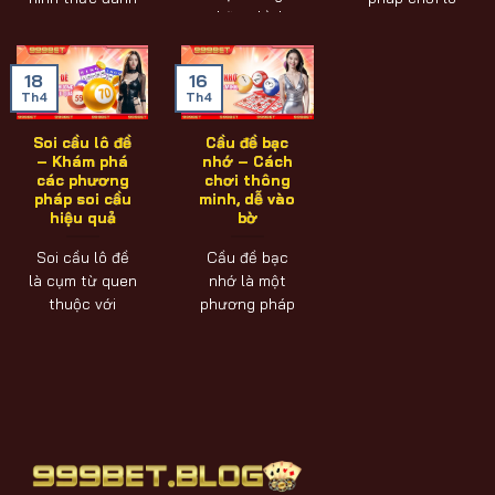
những hình
lô đề được ưa
đề thú vị và
thức chơi lô đề
chuộng nhất
hấp [...]
hấp dẫn nhất
[...]
18
16
[...]
Th4
Th4
Soi cầu lô đề
Cầu đề bạc
– Khám phá
nhớ – Cách
các phương
chơi thông
pháp soi cầu
minh, dễ vào
hiệu quả
bờ
Soi cầu lô đề
Cầu đề bạc
là cụm từ quen
nhớ là một
thuộc với
phương pháp
nhiều người
chơi lô đề dựa
chơi xổ số, [...]
trên quy luật
[...]