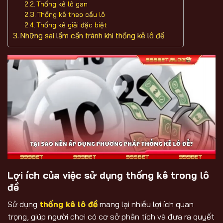
Thống kê lô gan
Thống kê theo cầu lô
Thống kê giải đặc biệt
Những sai lầm cần tránh khi thống kê lô đề
Lợi ích của việc sử dụng thống kê trong lô
đề
Sử dụng
thống kê lô đề
mang lại nhiều lợi ích quan
trọng, giúp người chơi có cơ sở phân tích và đưa ra quyết