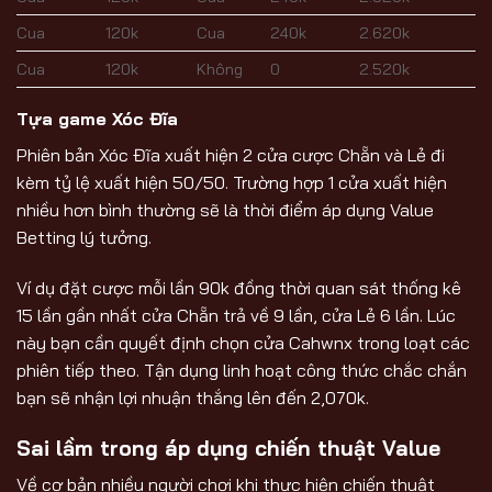
Cua
120k
Cua
240k
2.620k
Cua
120k
Không
0
2.520k
Tựa game Xóc Đĩa
Phiên bản Xóc Đĩa xuất hiện 2 cửa cược Chẵn và Lẻ đi
kèm tỷ lệ xuất hiện 50/50. Trường hợp 1 cửa xuất hiện
nhiều hơn bình thường sẽ là thời điểm áp dụng Value
Betting lý tưởng.
Ví dụ đặt cược mỗi lần 90k đồng thời quan sát thống kê
15 lần gần nhất cửa Chẵn trả về 9 lần, cửa Lẻ 6 lần. Lúc
này bạn cần quyết định chọn cửa Cahwnx trong loạt các
phiên tiếp theo. Tận dụng linh hoạt công thức chắc chắn
bạn sẽ nhận lợi nhuận thắng lên đến 2,070k.
Sai lầm trong áp dụng chiến thuật Value
Về cơ bản nhiều người chơi khi thực hiện chiến thuật