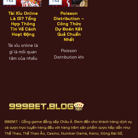
Th4
Th4
đãi [...]
Tài Xỉu Online
Poisson
Là Gì? Tổng
Distribution –
Hợp Thông
Công Thức
Tin Về Cách
Dự Đoán Kết
Hoạt Động
Quả Chuẩn
Nhất
Tài xỉu online là
Poisson
gì là mối quan
Distribution khi
tâm của nhiều
đưa vào thực
người? Cụ thể
tế sẽ giúp cho
đây [...]
người chơi dự
đoán một [...]
999BET - Cổng game đẳng cấp Châu Á. Đem đến cho khách hàng dịch vụ
cá cược trực tuyến hàng đầu với hàng trăm sản phẩm cược hấp dẫn như:
Thể Thao, Thể Thao Ảo, Casino, Number Game, Keno, Sòng Bài Số,