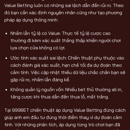
Value Betting luôn có những sai lệch dẫn đến rủi ro. Theo
đó bạn cần xác định nguyên nhân cũng như tạo phương
pháp áp dụng thông minh.
Nhầm lẫn tỷ lệ có Value: Thực tế tỷ lệ cược cao
thường đi kèm xác suất thắng thấp khiến người chơi
lựa chọn cửa không có lợi.
Ước tính xác suất sai lệch: Chiến thuật phụ thuộc vào
cách đánh giá xác suất, hạn chế tối đa dự đoán theo
cảm tính. Việc cập nhật thiếu dữ liệu chắc chắn bạn sẽ
gặp rủi ro, nhầm lẫn đáng kể.
Không quản lý nguồn vốn: Nhiều bet thủ thường all in,
tăng cược khi thua dẫn đến thua lỗ, mất trắng.
Tại 999BET chiến thuật áp dụng Value Betting đúng cách
giúp anh em đầu tư đúng thời điểm thay vì dự đoán cảm
tính. Với những phân tích, áp dụng từng trò chơi bạn đã