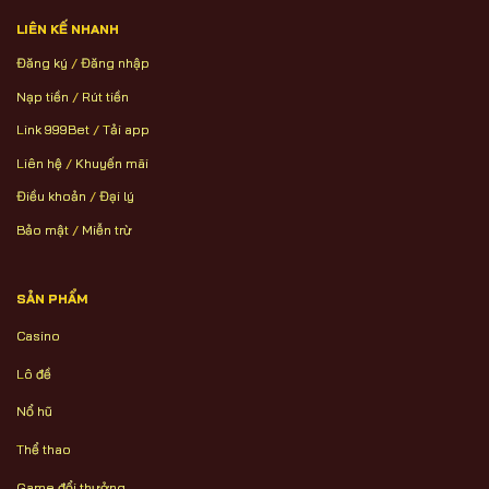
LIÊN KẾ NHANH
Đăng ký
/
Đăng nhập
Nạp tiền
/
Rút tiền
Link 999Bet
/
Tải app
Liên hệ
/
Khuyến mãi
Điều khoản
/
Đại lý
Bảo mật
/
Miễn trừ
SẢN PHẨM
Casino
Lô đề
Nổ hũ
Thể thao
Game đổi thưởng