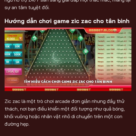
sự an tâm tuyệt đối.
Hướng dẫn chơi game zic zac cho tân binh
Zic zac là một trò chơi arcade đơn giản nhưng đầy thử
thách, nơi bạn điều khiển một đối tượng như quả bóng,
khối vuông hoặc nhân vật nhỏ di chuyển trên một con
đường hẹp.