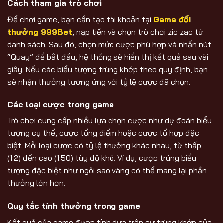
Cách tham gia trò chơi
Để chơi game, bạn cần tạo tài khoản tại
Game đổi
thưởng 999Bet
, nạp tiền và chọn trò chơi zic zac từ
danh sách. Sau đó, chọn mức cược phù hợp và nhấn nút
“Quay” để bắt đầu, hệ thống sẽ hiển thị kết quả sau vài
giây. Nếu các biểu tượng trùng khớp theo quy định, bạn
sẽ nhận thưởng tương ứng với tỷ lệ cược đã chọn.
Các loại cược trong game
Trò chơi cung cấp nhiều lựa chọn cược như dự đoán biểu
tượng cụ thể, cược tổng điểm hoặc cược tổ hợp đặc
biệt. Mỗi loại cược có tỷ lệ thưởng khác nhau, từ thấp
(1:2) đến cao (1:50) tùy độ khó. Ví dụ, cược trúng biểu
tượng đặc biệt như ngôi sao vàng có thể mang lại phần
thưởng lớn hơn.
Quy tắc tính thưởng trong game
Kết quả của game được tính dựa trên sự trùng khớp của