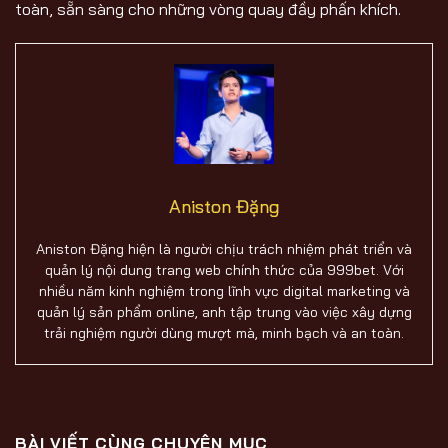
toàn, sẵn sàng cho những vòng quay đầy phấn khích.
Aniston Đặng
Aniston Đặng hiện là người chịu trách nhiệm phát triển và
quản lý nội dung trang web chính thức của 999bet. Với
nhiều năm kinh nghiệm trong lĩnh vực digital marketing và
quản lý sản phẩm online, anh tập trung vào việc xây dựng
trải nghiệm người dùng mượt mà, minh bạch và an toàn.
BÀI VIẾT CÙNG CHUYÊN MỤC