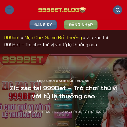
Bỏ
qua
nội
dung
ĐĂNG KÝ
ĐĂNG NHẬP
999bet
»
Mẹo Chơi Game Đổi Thưởng
»
Zic zac tại
999Bet – Trò chơi thú vị với tỷ lệ thưởng cao
MẸO CHƠI GAME ĐỔI THƯỞNG
Zic zac tại 999Bet – Trò chơi thú vị
với tỷ lệ thưởng cao
ĐĂNG VÀO
THÁNG 6 22, 2025
BỞI
ANISTON ĐẶNG