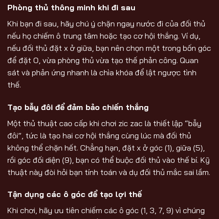
Phòng thủ thông minh khi đi sau
Khi bạn đi sau, hãy chú ý chặn ngay nước đi của đối thủ
nếu họ chiếm ô trung tâm hoặc tạo cơ hội thắng. Ví dụ,
nếu đối thủ đặt x ở giữa, bạn nên chọn một trong bốn góc
để đặt O, vừa phòng thủ vừa tạo thế phản công. Quan
sát và phản ứng nhanh là chìa khóa để lật ngược tình
thế.
Tạo bẫy đôi để đảm bảo chiến thắng
Một thủ thuật cao cấp khi chơi zic zac là thiết lập “bẫy
đôi”, tức là tạo hai cơ hội thắng cùng lúc mà đối thủ
không thể chặn hết. Chẳng hạn, đặt x ở góc (1), giữa (5),
rồi góc đối diện (9), bạn có thể buộc đối thủ vào thế bí. Kỹ
thuật này đòi hỏi bạn tính toán và dụ đối thủ mắc sai lầm.
Tận dụng các ô góc để tạo lợi thế
Khi chơi, hãy ưu tiên chiếm các ô góc (1, 3, 7, 9) vì chúng