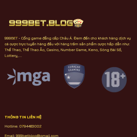
999BET - Cổng game đẳng cấp Châu Á. Đem đến cho khách hàng dịch vụ
cá cược trực tuyến hàng đầu với hàng trăm sản phẩm cược hấp dẫn như:
Thể Thao, Thể Thao Ảo, Casino, Number Game, Keno, Sòng Bài Số,
Lottery,....
THÔNG TIN LIÊN HỆ
Hotline: 0794483002
Email:
999betblog@gmail.com