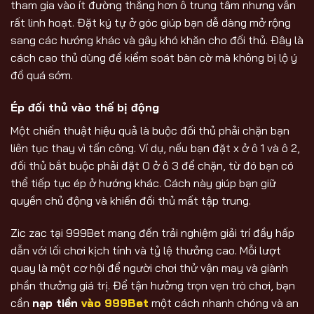
tham gia vào ít đường thắng hơn ô trung tâm nhưng vẫn
rất linh hoạt. Đặt ký tự ở góc giúp bạn dễ dàng mở rộng
sang các hướng khác và gây khó khăn cho đối thủ. Đây là
cách cao thủ dùng để kiểm soát bàn cờ mà không bị lộ ý
đồ quá sớm.
Ép đối thủ vào thế bị động
Một chiến thuật hiệu quả là buộc đối thủ phải chặn bạn
liên tục thay vì tấn công. Ví dụ, nếu bạn đặt x ở ô 1 và ô 2,
đối thủ bắt buộc phải đặt O ở ô 3 để chặn, từ đó bạn có
thể tiếp tục ép ở hướng khác. Cách này giúp bạn giữ
quyền chủ động và khiến đối thủ mất tập trung.
Zic zac tại 999Bet mang đến trải nghiệm giải trí đầy hấp
dẫn với lối chơi kịch tính và tỷ lệ thưởng cao. Mỗi lượt
quay là một cơ hội để người chơi thử vận may và giành
phần thưởng giá trị. Để tận hưởng trọn vẹn trò chơi, bạn
cần
nạp tiền
vào 999Bet
một cách nhanh chóng và an