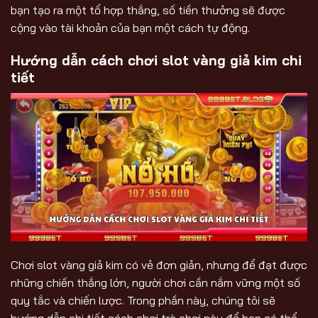
bạn tạo ra một tổ hợp thắng, số tiền thưởng sẽ được
cộng vào tài khoản của bạn một cách tự động.
Hướng dẫn cách chơi slot vàng giả kim chi
tiết
Chơi slot vàng giả kim có vẻ đơn giản, nhưng để đạt được
những chiến thắng lớn, người chơi cần nắm vững một số
quy tắc và chiến lược. Trong phần này, chúng tôi sẽ
hướng dẫn chi tiết cách chơi trò chơi này để bạn có thể