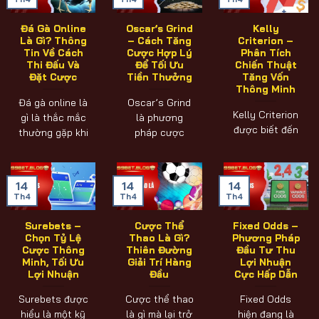
Đá Gà Online
Oscar’s Grind
Kelly
Là Gì? Thông
– Cách Tăng
Criterion –
Tin Về Cách
Cược Hợp Lý
Phân Tích
Thi Đấu Và
Để Tối Ưu
Chiến Thuật
Đặt Cược
Tiền Thưởng
Tăng Vốn
Thông Minh
Đá gà online là
Oscar’s Grind
Kelly Criterion
gì là thắc mắc
là phương
được biết đến
thường gặp khi
pháp cược
là phương
hiện nay hình
theo chuỗi, giữ
pháp quản lý
thức [...]
nguyên tiền
vốn tối ưu giúp
cược trong
14
14
14
anh [...]
những lượt [...]
Th4
Th4
Th4
Surebets –
Cược Thể
Fixed Odds –
Chọn Tỷ Lệ
Thao Là Gì?
Phương Pháp
Cược Thông
Thiên Đường
Đầu Tư Thu
Minh, Tối Ưu
Giải Trí Hàng
Lợi Nhuận
Lợi Nhuận
Đầu
Cực Hấp Dẫn
Surebets được
Cược thể thao
Fixed Odds
hiểu là một kỹ
là gì mà lại trở
hiện đang là