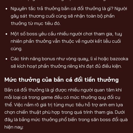
Nguyên tắc trả thưởng bắn cá đổi thưởng là gì? Người
gây sát thương cuối cùng sẽ nhận toàn bộ phần
thưởng từ mục tiêu đó.
Một số boss yêu cầu nhiều người chơi tham gia, tuy
nhiên phần thưởng vẫn thuộc về người kết liễu cuối
cùng.
Các tính năng bonus như vòng quay, lì xì hoặc bazooka
sẽ kích hoạt phần thưởng riêng khi đạt đủ điều kiện.
Mức thưởng của bắn cá đổi tiền thưởng
Bắn cá đổi thưởng là gì được nhiều người quan tâm khi
mỗi loại cá trong game đều có mức thưởng quy đổi cụ
thể. Việc nắm rõ giá trị từng mục tiêu hỗ trợ anh em lựa
chọn chiến thuật phù hợp trong quá trình tham gia. Dưới
đây là bảng mức thưởng phổ biến trong săn boss đổi quà
hiện nay: