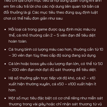
Tiêu chí lựa chọn mục tiêu là nội dung quan trọng khi anh
em tìm câu trả lời cho các nội dung liên quan tới bắn cá
đổi thưởng là gì. Các mục tiêu theo đúng quy định luật
chơi có thể hiểu đơn giản như sau:
Mỗi loại cá trong game được quy định mức máu cụ
thể, cá nhỏ thường cần 2 – 5 viên đạn để tiêu diệt
hoàn toàn.
Cá trung bình có lượng máu cao hơn, thường cần từ 10
– 30 viên đạn tùy theo cấp độ súng đang sử dụng.
Cá lớn hoặc boss yêu cầu lượng đạn lớn, có thể từ 50
– 200 viên đạn mới đạt đủ sát thương để tiêu diệt.
Hệ số thưởng gắn trực tiếp với độ khó, cá x2 – x10
xuất hiện thường xuyên, cá x50 – x100 xuất hiện ít
hơn.
Một số mục tiêu đặc biệt có cơ chế riêng như miễn sát
thương trong vài giây hoặc chỉ nhận sát thương từ vũ