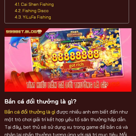
Cai Shen Fishing
Fishing Disco
YiLuFa Fishing
Bắn cá đổi thưởng là gì?
Bắn cá đổi thưởng là gì
được nhiều anh em biết đến như
một trò chơi giải trí kết hợp yếu tố săn thưởng hấp dẫn.
Tại đây, bet thủ sẽ sử dụng xu trong game để bắn cá và
nhận lại phần thưởng tương ứng với giá trị mục tiêu. Mỗi