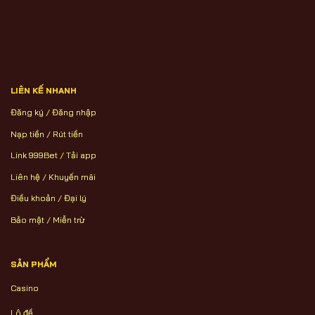
LIÊN KẾ NHANH
Đăng ký
/
Đăng nhập
Nạp tiền
/
Rút tiền
Link 999Bet
/
Tải app
Liên hệ
/
Khuyến mãi
Điều khoản
/
Đại lý
Bảo mật
/
Miễn trừ
SẢN PHẨM
Casino
Lô đề