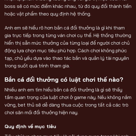
boss sẽ có mức điểm khác nhau, từ đó quy đổi thành tiền
hoặc vật phẩm theo quy định hệ thống.
Anh em sẽ hiểu rõ hơn bắn cá đổi thưởng là gì khi tham
gia trực tiếp trong từng ván chơi cụ thể. Hệ thống thường
hiển thị sẵn mức thưởng của từng loại để người chơi chủ
động lựa chọn mục tiêu phù hợp. Cách chơi không phức
tạp, chủ yếu dựa vào thao tác bắn và quản lý tài nguyên
trong suốt quá trình tham gia.
Bắn cá đổi thưởng có luật chơi thế nào?
Nhiều anh em tìm hiểu bắn cá đổi thưởng là gì sẽ thấy
tầm quan trọng của luật chơi ở game này. Nếu không nắm
vững, bet thủ sẽ dễ dàng thua cuộc trong tất cả các trò
chơi săn mồi đổi thưởng hiện nay.
Quy định về mục tiêu