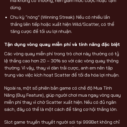
mà không có thưởng, nên giảm mức cược hoặc tạm
dừng.
Chu kỳ “nóng” (Winning Streak): Nếu có nhiều lần
thắng liên tiếp hoặc xuất hiện Wild/Scatter, có thể
tăng cược để tối ưu lợi nhuận.
Tận dụng vòng quay miễn phí và tính năng đặc biệt
Các vòng quay miễn phí trong trò chơi này thường có tỷ
lệ thắng cao hơn 20 – 30% so với các vòng quay thông
thường. Vì vậy, thay vì dàn trải cược, anh em nên tập
trung vào việc kích hoạt Scatter để tối đa hóa lợi nhuận.
Ngoài ra, một số phiên bản game có chế độ Mua Tính
Năng (Buy Feature), giúp người chơi mua ngay vòng quay
miễn phí thay vì chờ Scatter xuất hiện. Nếu có đủ ngân
sách, đây có thể là một cách để tăng cơ hội thắng lớn.
Slot game truyền thuyết người sói tại 999Bet không chỉ