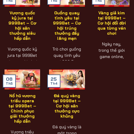
Th5
Th5
Th5
Vương quốc
Guồng quay
Vàng giả kim
kỷ jura tại
tình yêu tại
tại 999Bet –
999Bet – Cơ
999Bet – Cơ
Cơ hội đổi đời
hội săn
hội trúng
qua từng ván
thưởng siêu
thưởng đầy
chơi
hấp dẫn
lãng mạn
Ngày nay,
Vương quốc kỷ
Trò chơi guồng
trong thế giới
jura tại 999Bet
quay tình yêu
game online,
đưa người chơi
tại 999 Bet
slot vàng giả
bước vào cuộc
đang trở thành
kim đang trở
phiêu lưu săn
một hiện
thành một [...]
08
25
[...]
tượng [...]
Th5
Th4
Nổ hũ vương
Đá quý vàng
triều opera
tại 999Bet –
tại 999Bet –
Cơ hội săn
Chinh phục
thưởng cực
giải thưởng
khủng
hấp dẫn
Đá quý vàng là
Vương triều
một trong