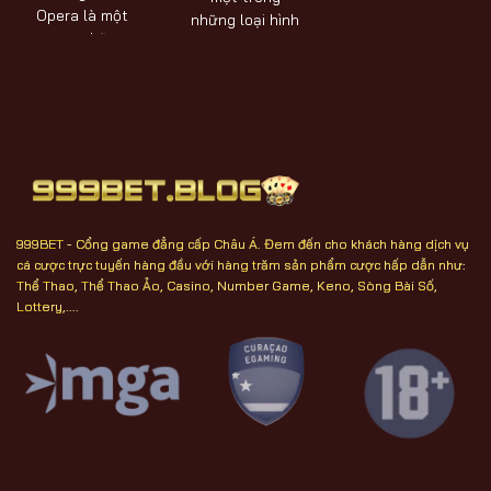
Opera là một
những loại hình
trong những
giải trí trực
tựa game nổ
tuyến đang
hũ nổi bật tại
thu [...]
999Bet, [...]
999BET - Cổng game đẳng cấp Châu Á. Đem đến cho khách hàng dịch vụ
cá cược trực tuyến hàng đầu với hàng trăm sản phẩm cược hấp dẫn như:
Thể Thao, Thể Thao Ảo, Casino, Number Game, Keno, Sòng Bài Số,
Lottery,....