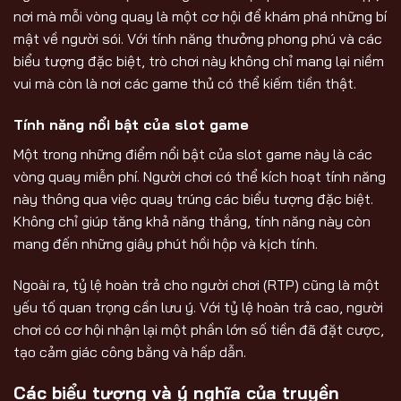
nơi mà mỗi vòng quay là một cơ hội để khám phá những bí
mật về người sói. Với tính năng thưởng phong phú và các
biểu tượng đặc biệt, trò chơi này không chỉ mang lại niềm
vui mà còn là nơi các game thủ có thể kiếm tiền thật.
Tính năng nổi bật của slot game
Một trong những điểm nổi bật của slot game này là các
vòng quay miễn phí. Người chơi có thể kích hoạt tính năng
này thông qua việc quay trúng các biểu tượng đặc biệt.
Không chỉ giúp tăng khả năng thắng, tính năng này còn
mang đến những giây phút hồi hộp và kịch tính.
Ngoài ra, tỷ lệ hoàn trả cho người chơi (RTP) cũng là một
yếu tố quan trọng cần lưu ý. Với tỷ lệ hoàn trả cao, người
chơi có cơ hội nhận lại một phần lớn số tiền đã đặt cược,
tạo cảm giác công bằng và hấp dẫn.
Các biểu tượng và ý nghĩa của truyền