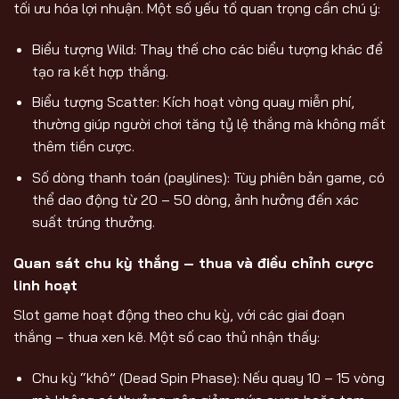
tối ưu hóa lợi nhuận. Một số yếu tố quan trọng cần chú ý:
Biểu tượng Wild: Thay thế cho các biểu tượng khác để
tạo ra kết hợp thắng.
Biểu tượng Scatter: Kích hoạt vòng quay miễn phí,
thường giúp người chơi tăng tỷ lệ thắng mà không mất
thêm tiền cược.
Số dòng thanh toán (paylines): Tùy phiên bản game, có
thể dao động từ 20 – 50 dòng, ảnh hưởng đến xác
suất trúng thưởng.
Quan sát chu kỳ thắng – thua và điều chỉnh cược
linh hoạt
Slot game hoạt động theo chu kỳ, với các giai đoạn
thắng – thua xen kẽ. Một số cao thủ nhận thấy:
Chu kỳ “khô” (Dead Spin Phase): Nếu quay 10 – 15 vòng