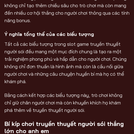
không chỉ tạo thêm chiều sâu cho trò chơi mà còn mang
đến nhiều cơ hội thắng cho người chơi thông qua các tính
năng bonus.
Ý nghĩa tổng thể của các biểu tượng
Tất cả các biểu tượng trong slot game truyền thuyết
người sói đều mang một mục đích chung là tạo ra một
trải nghiệm phong phú và hấp dẫn cho người chơi. Chúng
không chỉ đơn thuần là hình ảnh mà còn là cầu nối giữa
người chơi và những câu chuyện huyền bí mà họ có thể
khám phá.
Bằng cách kết hợp các biểu tượng này, trò chơi không
chỉ giữ chân người chơi mà còn khuyến khích họ khám
phá thêm về truyền thuyết người sói.
Bí kíp chơi truyền thuyết người sói thắng
lớn cho anh em