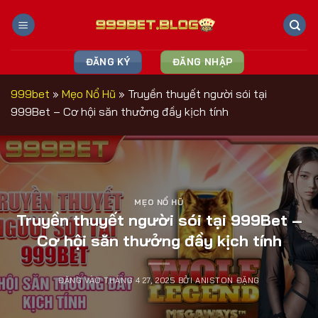
Bỏ
qua
nội
dung
ĐĂNG KÝ
ĐĂNG NHẬP
999bet
»
Mẹo Nổ Hũ
»
Truyền thuyết người sói tại
999Bet – Cơ hội săn thưởng đầy kịch tính
MẸO NỔ HŨ
Truyền thuyết người sói tại 999Bet –
Cơ hội săn thưởng đầy kịch tính
ĐĂNG VÀO
THÁNG 4 27, 2025
BỞI
ANISTON ĐẶNG