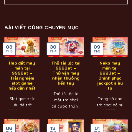
BÀI VIẾT CÙNG CHUYÊN MỤC
03
30
09
Th5
Th4
Th5
Heo đất may
Thỏ tài lộc tại
Neko may
mắn tại
999Bet –
mắn tại
999Bet –
Thử vận may
999Bet –
Trải nghiệm
nhận thưởng
Chinh phục
slot game
liền tay
jackpot siêu
hấp dẫn nhất
to
Thỏ tài lộc là
Slot game từ
Trong số các
một trò chơi
lâu đã trở
trò chơi nổ hũ
cá cược thú vị,
thành lựa chọn
tại 999Bet,
nơi người chơi
yêu thích của
neko may mắn
có [...]
nhiều người
là một trong
06
13
01
chơi [...]
[...]