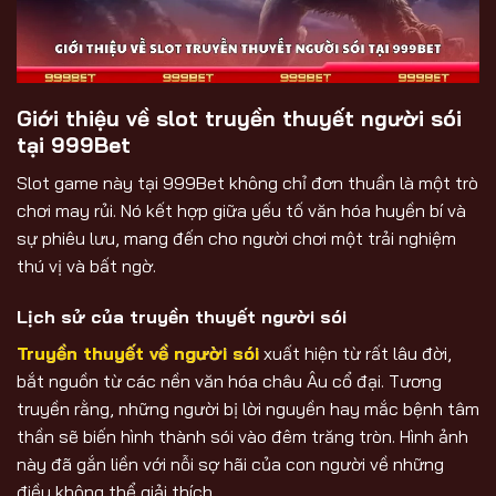
Giới thiệu về slot truyền thuyết người sói
tại 999Bet
Slot game này tại 999Bet không chỉ đơn thuần là một trò
chơi may rủi. Nó kết hợp giữa yếu tố văn hóa huyền bí và
sự phiêu lưu, mang đến cho người chơi một trải nghiệm
thú vị và bất ngờ.
Lịch sử của truyền thuyết người sói
Truyền thuyết về người sói
xuất hiện từ rất lâu đời,
bắt nguồn từ các nền văn hóa châu Âu cổ đại. Tương
truyền rằng, những người bị lời nguyền hay mắc bệnh tâm
thần sẽ biến hình thành sói vào đêm trăng tròn. Hình ảnh
này đã gắn liền với nỗi sợ hãi của con người về những
điều không thể giải thích.