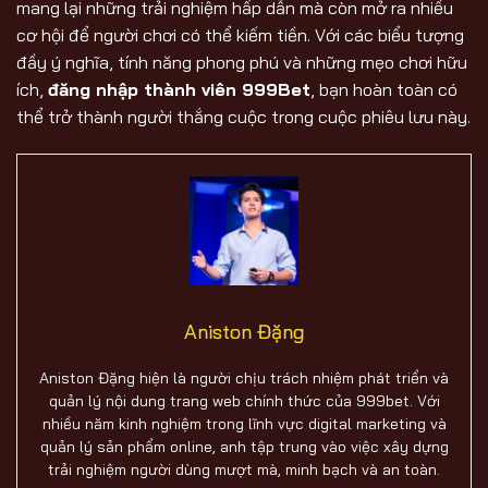
mang lại những trải nghiệm hấp dẫn mà còn mở ra nhiều
cơ hội để người chơi có thể kiếm tiền. Với các biểu tượng
đầy ý nghĩa, tính năng phong phú và những mẹo chơi hữu
ích,
đăng nhập thành viên 999Bet
, bạn hoàn toàn có
thể trở thành người thắng cuộc trong cuộc phiêu lưu này.
Aniston Đặng
Aniston Đặng hiện là người chịu trách nhiệm phát triển và
quản lý nội dung trang web chính thức của 999bet. Với
nhiều năm kinh nghiệm trong lĩnh vực digital marketing và
quản lý sản phẩm online, anh tập trung vào việc xây dựng
trải nghiệm người dùng mượt mà, minh bạch và an toàn.