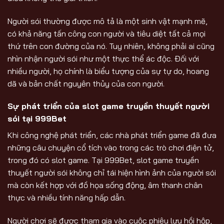
Người sói thường được mô tả là một sinh vật mạnh mẽ,
có khả năng tấn công con người và tiêu diệt tất cả mọi
thứ trên con đường của nó. Tuy nhiên, không phải ai cũng
nhìn nhận người sói như một thực thể ác độc. Đối với
nhiều người, họ chính là biểu tượng của sự tự do, hoang
dã và bản chất nguyên thủy của con người.
Sự phát triển của slot game truyền thuyết người
sói tại 999Bet
Khi công nghệ phát triển, các nhà phát triển game đã đưa
những câu chuyện cổ tích vào trong các trò chơi điện tử,
trong đó có slot game. Tại 999Bet, slot game truyền
thuyết người sói không chỉ tái hiện hình ảnh của người sói
mà còn kết hợp với đồ họa sống động, âm thanh chân
thực và nhiều tính năng hấp dẫn.
Người chơi sẽ được tham gia vào cuộc phiêu lưu hồi hộp,